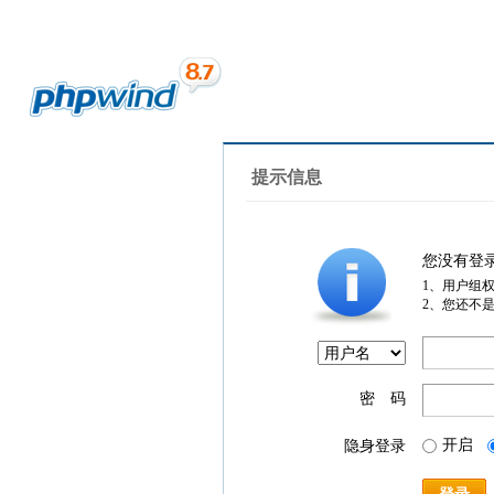
提示信息
您没有登
1、用户组
2、您还不
密 码
开启
隐身登录