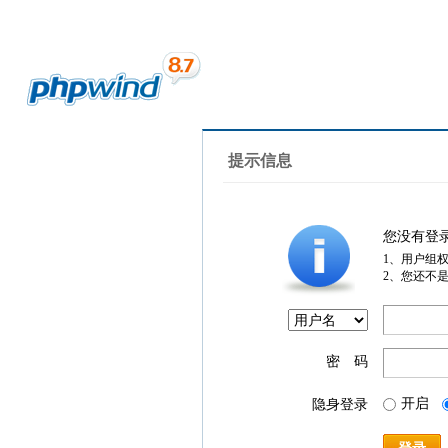
提示信息
您没有登
1、用户组
2、您还不
密 码
开启
隐身登录